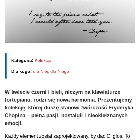
Kategoria:
Kolekcje
Dla kogo:
dla Niej
,
dla Niego
W świecie czerni i bieli, niczym na klawiaturze
fortepianu, rodzi się nowa harmonia. Prezentujemy
kolekcję, której duszę stanowi twórczość Fryderyka
Chopina – pełna pasji, nostalgii i nieokiełznanych
emocji.
Każdy element został zaprojektowany, by dać Ci głos. To