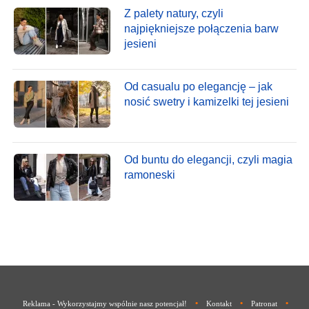
Z palety natury, czyli
najpiękniejsze połączenia barw
jesieni
Od casualu po elegancję – jak
nosić swetry i kamizelki tej jesieni
Od buntu do elegancji, czyli magia
ramoneski
•
•
•
Reklama - Wykorzystajmy wspólnie nasz potencjał!
Kontakt
Patronat