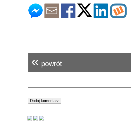
«
powrót