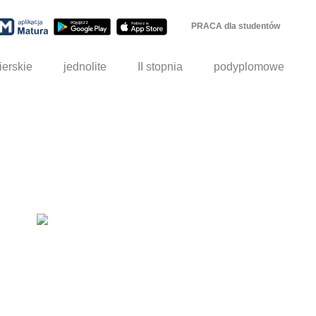
PRACA dla studentów
ierskie
jednolite
II stopnia
podyplomowe