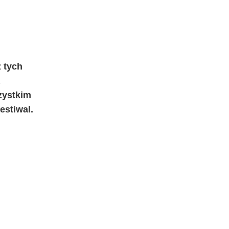
 tych
szystkim
estiwal.