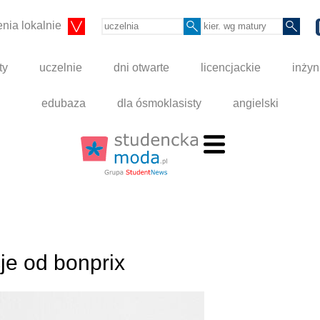
nia lokalnie
ty
uczelnie
dni otwarte
licencjackie
inżyn
edubaza
dla ósmoklasisty
angielski
cje od bonprix