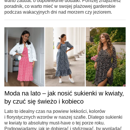
warto zadbać o odpowiednie dodatki. Poniżej znajdziesz
poradnik, co warto mieć w swojej plażowej garderobie
podczas wakacyjnych dni nad morzem czy jeziorem.
Moda na lato – jak nosić sukienki w kwiaty,
by czuć się świeżo i kobieco
Lato to idealny czas na powiew lekkości, kolorów
i florystycznych wzorów w naszej szafie. Dlatego sukienki
w kwiaty to absolutny must-have o tej porze roku.
Podpowiadamy, jak je dobierać i stylizować, by wyglądać