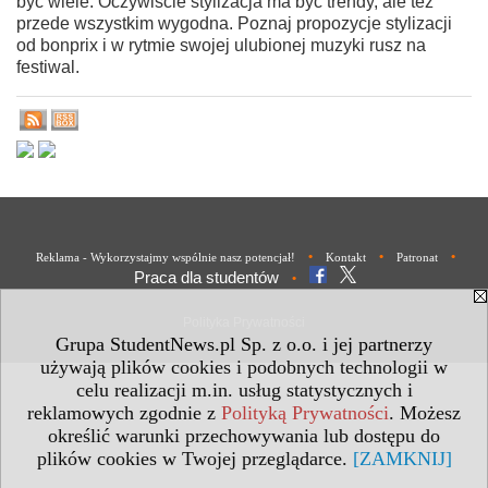
być wiele. Oczywiście stylizacja ma być trendy, ale też
przede wszystkim wygodna. Poznaj propozycje stylizacji
od bonprix i w rytmie swojej ulubionej muzyki rusz na
festiwal.
•
•
•
Reklama - Wykorzystajmy wspólnie nasz potencjał!
Kontakt
Patronat
Praca dla studentów
•
Polityka Prywatności
Grupa StudentNews.pl Sp. z o.o. i jej partnerzy
używają plików cookies i podobnych technologii w
celu realizacji m.in. usług statystycznych i
reklamowych zgodnie z
Polityką Prywatności
. Możesz
określić warunki przechowywania lub dostępu do
plików cookies w Twojej przeglądarce.
[ZAMKNIJ]