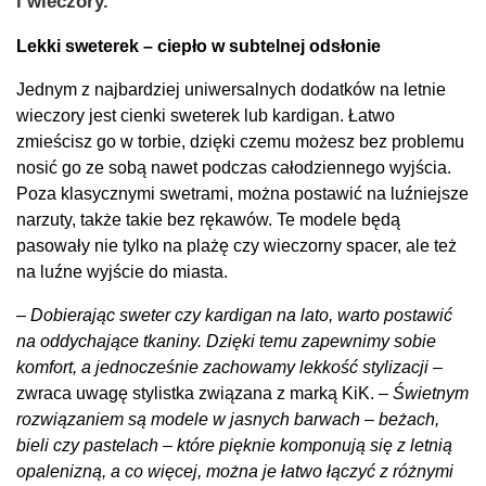
i wieczory.
Lekki sweterek – ciepło w subtelnej odsłonie
Jednym z najbardziej uniwersalnych dodatków na letnie
wieczory jest cienki sweterek lub kardigan. Łatwo
zmieścisz go w torbie, dzięki czemu możesz bez problemu
nosić go ze sobą nawet podczas całodziennego wyjścia.
Poza klasycznymi swetrami, można postawić na luźniejsze
narzuty, także takie bez rękawów. Te modele będą
pasowały nie tylko na plażę czy wieczorny spacer, ale też
na luźne wyjście do miasta.
–
Dobierając sweter czy kardigan na lato, warto postawić
na oddychające tkaniny. Dzięki temu zapewnimy sobie
komfort, a jednocześnie zachowamy lekkość stylizacji
–
zwraca uwagę stylistka związana z marką KiK. –
Świetnym
rozwiązaniem są modele w jasnych barwach – beżach,
bieli czy pastelach – które pięknie komponują się z letnią
opalenizną, a co więcej, można je łatwo łączyć z różnymi