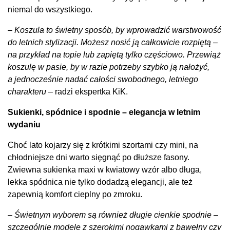
niemal do wszystkiego.
–
Koszula to świetny sposób, by wprowadzić warstwowość
do letnich stylizacji. Możesz nosić ją całkowicie rozpiętą –
na przykład na topie lub zapiętą tylko częściowo. Przewiąż
koszulę w pasie, by w razie potrzeby szybko ją nałożyć,
a jednocześnie nadać całości swobodnego, letniego
charakteru
– radzi ekspertka KiK.
Sukienki, spódnice i spodnie – elegancja w letnim
wydaniu
Choć lato kojarzy się z krótkimi szortami czy mini, na
chłodniejsze dni warto sięgnąć po dłuższe fasony.
Zwiewna sukienka maxi w kwiatowy wzór albo długa,
lekka spódnica nie tylko dodadzą elegancji, ale też
zapewnią komfort cieplny po zmroku.
–
Świetnym wyborem są również długie cienkie spodnie –
szczególnie modele z szerokimi nogawkami z bawełny czy