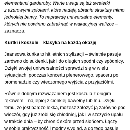
elementami garderoby. Warte uwagi są też sweterki
z ażurowymi splotami, które nadają ubraniu struktury mimo
jednolitej barwy.
To naprawdę uniwersalne elementy,
których nie powinno zabraknąć w wakacyjnej walizce
–
zaznacza.
Kurtki i koszule – klasyka na każdą okazję
Jeansowa kurtka to hit letnich stylizacji – świetnie pasuje
zarówno do sukienki, jak i do długich spodni czy spódnicy.
Dzięki swojej uniwersalności sprawdzi się w wielu
sytuacjach: podczas koncertu plenerowego, spaceru po
promenadzie czy wieczornego wyjścia z przyjaciółmi.
Równie dobrym rozwiązaniem jest koszula z długim
rękawem – najlepiej z cienkiej bawełny lub lnu. Dzięki
temu, że jest bardzo lekka, możesz założyć ją zarówno pod
wieczór, gdy już zrobi się chłodniej, jak i w szczycie upału
w trakcie dnia – by chronić skórę przed słońcem. Łączy
w sobie praktyczność i modny wygląd, a do tego pasuje