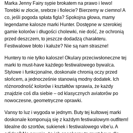
Marka Jenny Fairy sypie brokatem na prawo i lewo!
Torebki w złocie, srebrze i fiolecie? Bierzemy w ciemno! A
co, jeśli pogoda spłata figla? Spokojna głowa, mamy
legendarne kalosze marki Hunter. Dostępne w szerokiej
gamie kolorów i długości cholewki, nie dość, że ochronią
przed deszczem, to jeszcze dodadzą charakteru.
Festiwalowe błoto i kałuże? Nie są nam straszne!
Huntery to nie tylko kalosze! Okulary przeciwsłoneczne tej
marki to must-have każdego festiwalowego bywalca.
Stylowe i funkcjonalne, doskonale chronią oczy przed
słońcem, a jednocześnie stanowią modny dodatek. Ich
różnorodność kolorów i kształtów sprawia, że każdy
znajdzie coś dla siebie – od klasycznych aviatorów po
nowoczesne, geometryczne oprawki.
Vansy to luz i wygoda w jednym. Buty tej kultowej marki
doskonale komponują się z każdym festiwalowym outfitem!
Idealne do szortów, sukienek i festiwalowego vibe'u. A