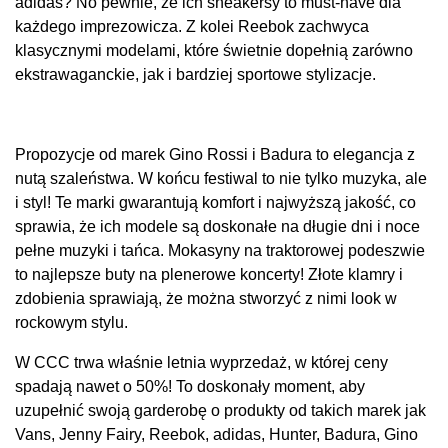
adidas? No pewnie, że ich sneakersy to must-have dla
każdego imprezowicza. Z kolei Reebok zachwyca
klasycznymi modelami, które świetnie dopełnią zarówno
ekstrawaganckie, jak i bardziej sportowe stylizacje.
Propozycje od marek Gino Rossi i Badura to elegancja z
nutą szaleństwa. W końcu festiwal to nie tylko muzyka, ale
i styl! Te marki gwarantują komfort i najwyższą jakość, co
sprawia, że ich modele są doskonałe na długie dni i noce
pełne muzyki i tańca. Mokasyny na traktorowej podeszwie
to najlepsze buty na plenerowe koncerty! Złote klamry i
zdobienia sprawiają, że można stworzyć z nimi look w
rockowym stylu.
W CCC trwa właśnie letnia wyprzedaż, w której ceny
spadają nawet o 50%! To doskonały moment, aby
uzupełnić swoją garderobę o produkty od takich marek jak
Vans, Jenny Fairy, Reebok, adidas, Hunter, Badura, Gino