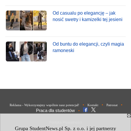
Od casualu po elegancję – jak
nosić swetry i kamizelki tej jesieni
Od buntu do elegancji, czyli magia
ramoneski
•
•
•
Reklama - Wykorzystajmy wspólnie nasz potencjał!
Kontakt
Patronat
Praca dla studentów
•
Polityka Prywatności
Grupa StudentNews.pl Sp. z o.o. i jej partnerzy