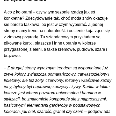
A co z kolorami – czy w tym sezonie rządzą jakieś
konkretne? Zdecydowanie tak, choć moda znów okazuje
się bardzo łaskawa, bo jest w czym wybierać. Z jednej
strony mamy trend na naturalność i odcienie kojarzące się
z zimową przyrodą. Tu sztandarowym przykładem są
pikowane kurtki, płaszcze i inne ubrania w kolorze
przygaszonej zieleni, a także kremowe, pudrowe, szare i
brązowe.
– Z drugiej strony wyraźnym trendem są wspomniane już
żywe kolory, zwłaszcza pomarańczowy, trawiastozielony i
fioletowy, ale też żółty, czerwony, różowy i właściwie każdy
inny, byleby był naprawdę soczysty i żywy. Kurtka w takim
kolorze jest wbrew pozorom uniwersalna i banalna w
stylizacji, bo znakomicie komponuje się z najprostszymi,
basicowymi elementami garderoby w podstawowych
kolorach, jak biel, szarość, granat czy czerń –
podpowiada