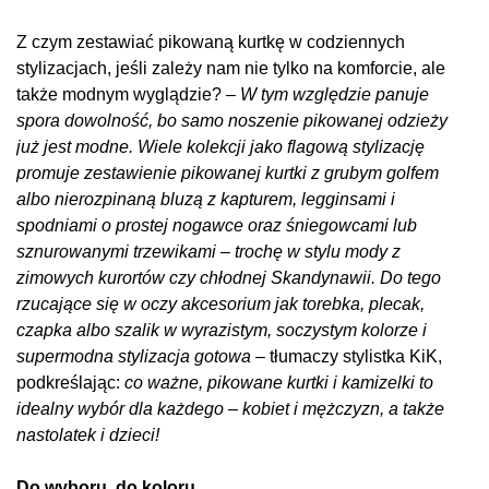
Z czym zestawiać pikowaną kurtkę w codziennych
stylizacjach, jeśli zależy nam nie tylko na komforcie, ale
także modnym wyglądzie?
– W tym względzie panuje
spora dowolność, bo samo noszenie pikowanej odzieży
już jest modne. Wiele kolekcji jako flagową stylizację
promuje zestawienie pikowanej kurtki z grubym golfem
albo nierozpinaną bluzą z kapturem, legginsami i
spodniami o prostej nogawce oraz śniegowcami lub
sznurowanymi trzewikami – trochę w stylu mody z
zimowych kurortów czy chłodnej Skandynawii. Do tego
rzucające się w oczy akcesorium jak torebka, plecak,
czapka albo szalik w wyrazistym, soczystym kolorze i
supermodna stylizacja gotowa –
tłumaczy stylistka KiK,
podkreślając:
co ważne, pikowane kurtki i kamizelki to
idealny wybór dla każdego – kobiet i mężczyzn, a także
nastolatek i dzieci!
Do wyboru, do koloru