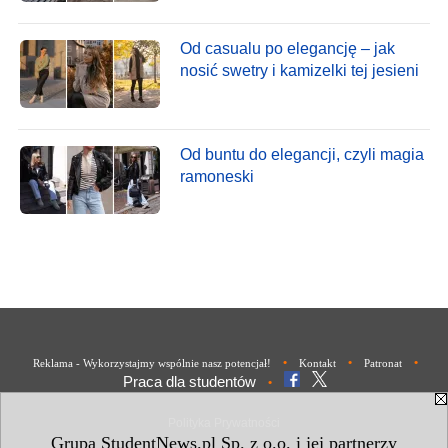
Od casualu po elegancję – jak
nosić swetry i kamizelki tej jesieni
Od buntu do elegancji, czyli magia
ramoneski
•
•
•
Reklama - Wykorzystajmy wspólnie nasz potencjał!
Kontakt
Patronat
Praca dla studentów
•
Polityka Prywatności
Grupa StudentNews.pl Sp. z o.o. i jej partnerzy