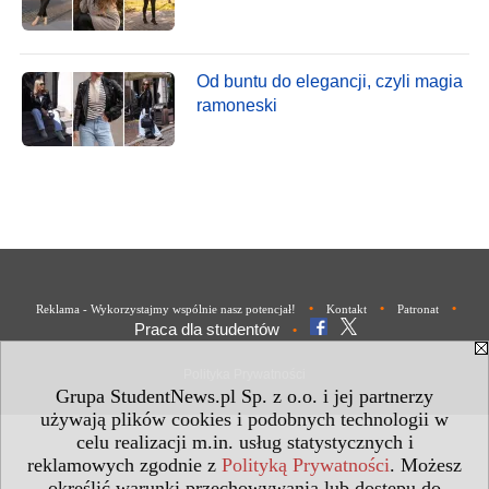
Od buntu do elegancji, czyli magia
ramoneski
•
•
•
Reklama - Wykorzystajmy wspólnie nasz potencjał!
Kontakt
Patronat
Praca dla studentów
•
Polityka Prywatności
Grupa StudentNews.pl Sp. z o.o. i jej partnerzy
używają plików cookies i podobnych technologii w
celu realizacji m.in. usług statystycznych i
reklamowych zgodnie z
Polityką Prywatności
. Możesz
określić warunki przechowywania lub dostępu do