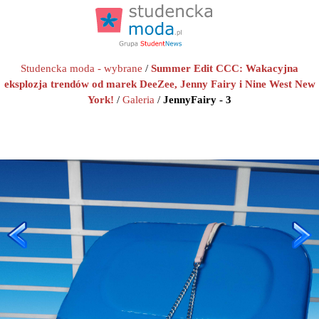
Studencka moda - wybrane
/
Summer Edit CCC: Wakacyjna
eksplozja trendów od marek DeeZee, Jenny Fairy i Nine West New
York!
/
Galeria
/
JennyFairy - 3