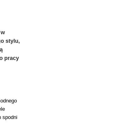
 w
o stylu,
ją
o pracy
modnego
ele
h spodni