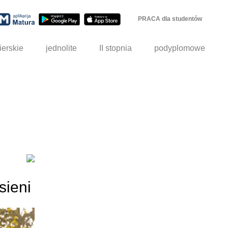
PRACA dla studentów
ierskie
jednolite
II stopnia
podyplomowe
sieni