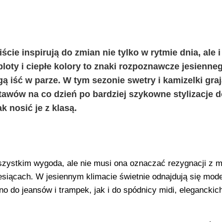
iście inspirują do zmian nie tylko w rytmie dnia, ale i
ploty i ciepłe kolory to znaki rozpoznawcze jesienneg
ą iść w parze. W tym sezonie swetry i kamizelki gra
awów na co dzień po bardziej szykowne stylizacje d
k nosić je z klasą.
wszystkim wygoda, ale nie musi ona oznaczać rezygnacji z 
siącach. W jesiennym klimacie świetnie odnajdują się mod
o do jeansów i trampek, jak i do spódnicy midi, eleganckic