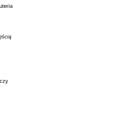
uteria
ęścią
 czy
.