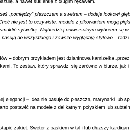
koszulę, a nawet sukienkę z długim rękawem.
zieś „pomiędzy” płaszczem a swetrem – dodaje lookowi głęb
Choć nie jest to oczywiste, modele z pikowaniem mogą pięk
 wysmuklić sylwetkę. Najbardziej uniwersalnym wyborem są w
– pasują do wszystkiego i zawsze wyglądają stylowo
– radzi
ałów – dobrym przykładem jest dzianinowa kamizelka „przez
kami. To zestaw, który sprawdzi się zarówno w biurze, jak 
ej elegancji – idealnie pasuje do płaszcza, marynarki lub s
arto postawić na modele z delikatnym połyskiem lub subtel
ąpić żakiet. Sweter z paskiem w talii lub dłuższy kardigan 