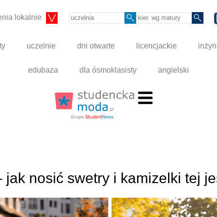
nia lokalnie
ty
uczelnie
dni otwarte
licencjackie
inżyn
edubaza
dla ósmoklasisty
angielski
ak nosić swetry i kamizelki tej je