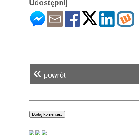
Udostępnij
«
powrót