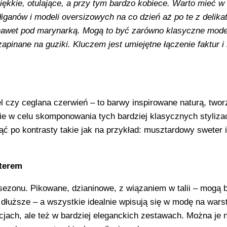
iękkie, otulające, a przy tym bardzo kobiece. Warto mieć w 
iganów i modeli oversizowych na co dzień aż po te z delikat
ę nawet pod marynarką. Mogą to być zarówno klasyczne mode
zapinane na guziki. Kluczem jest umiejętne łączenie faktur i
el czy ceglana czerwień – to barwy inspirowane naturą, two
ie w celu skomponowania tych bardziej klasycznych stylizac
ąć po kontrasty takie jak na przykład: musztardowy sweter 
kterem
sezonu. Pikowane, dzianinowe, z wiązaniem w talii – mogą 
ie dłuższe – a wszystkie idealnie wpisują się w modę na war
cjach, ale też w bardziej eleganckich zestawach. Można je 