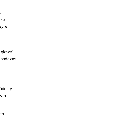
i
nie
 tym
 głowę”
i podczas
pódnicy
nym
to