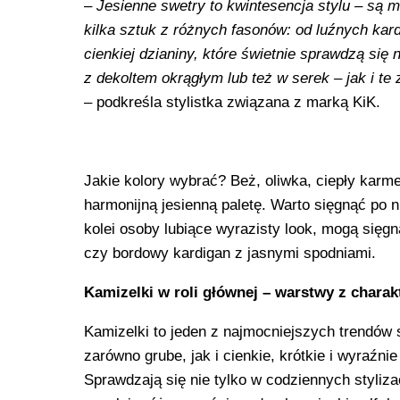
–
Jesienne swetry to kwintesencja stylu – są m
kilka sztuk z różnych fasonów: od luźnych kard
cienkiej dzianiny, które świetnie sprawdzą si
z dekoltem okrągłym lub też w serek – jak i te 
– podkreśla stylistka związana z marką KiK.
Jakie kolory wybrać? Beż, oliwka, ciepły karm
harmonijną jesienną paletę. Warto sięgnąć po n
kolei osoby lubiące wyrazisty look, mogą sięgn
czy bordowy kardigan z jasnymi spodniami.
Kamizelki w roli głównej – warstwy z chara
Kamizelki to jeden z najmocniejszych trendów 
zarówno grube, jak i cienkie, krótkie i wyraźn
Sprawdzają się nie tylko w codziennych styliza