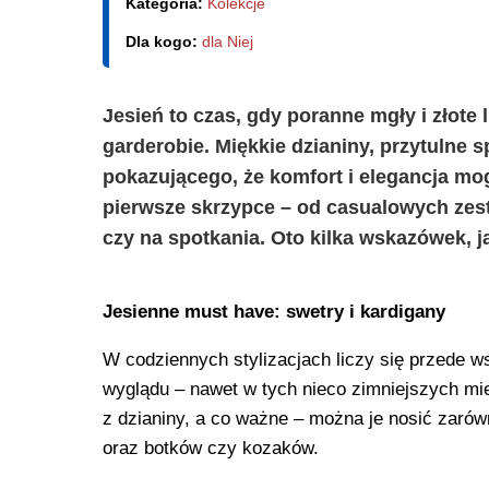
Kategoria:
Kolekcje
Dla kogo:
dla Niej
Jesień to czas, gdy poranne mgły i złote l
garderobie. Miękkie dzianiny, przytulne s
pokazującego, że komfort i elegancja mog
pierwsze skrzypce – od casualowych zest
czy na spotkania. Oto kilka wskazówek, ja
Jesienne must have: swetry i kardigany
W codziennych stylizacjach liczy się przede 
wyglądu – nawet w tych nieco zimniejszych mie
z dzianiny, a co ważne – można je nosić zarówn
oraz botków czy kozaków.