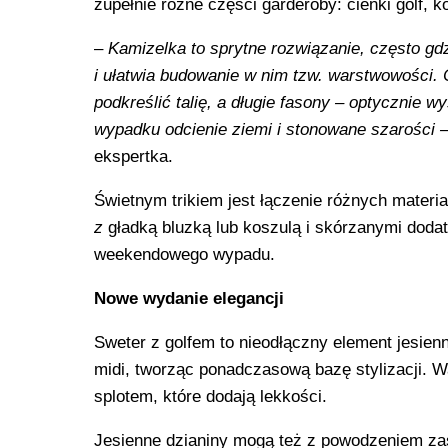
zupełnie różne części garderoby: cienki golf, 
–
Kamizelka to sprytne rozwiązanie, często gd
i ułatwia budowanie w nim tzw. warstwowości. 
podkreślić talię, a długie fasony – optycznie
wypadku odcienie ziemi i stonowane szarości 
ekspertka.
Świetnym trikiem jest łączenie różnych materi
z
gładką bluzką lub koszulą i skórzanymi dodat
weekendowego wypadu.
Nowe wydanie elegancji
Sweter z golfem to nieodłączny element jesienn
midi, tworząc ponadczasową bazę stylizacji. W
splotem, które dodają lekkości.
Jesienne dzianiny mogą też z powodzeniem zast