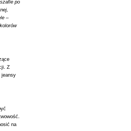
szafie po
nej,
le –
 kolorów
rzące
ji. Z
i jeansy
być
stwowość.
nosić na