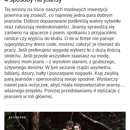
Tej wiosny na liście naszych modowych inwestycji
powinna się znaleźć, co najmniej jedna para dobrym
jeansów. Dobrze dopasowane podkreślą walory sylwetki
oraz zatuszują niedoskonałości. Jeansy sprawdzą się
zarówno na spacerze z psem, spotkaniu z przyjaciółmi,
randce czy wyjściu do klubu. O ile w firmie nie panuje
rygorystyczny dress code, możesz założyć je również do
pracy. Jeśli preferujesz wygodę wybierz te z dużą ilością
stretchu. Jeśli przede wszystkim stawiasz na modę,
wybierz mom jeans – z wysokim stanem, z grubszego,
sztywnego denimu. W tym sezonie rządzi asymetria,
falbany, dziury, hafty i poszarpane nogawki. Kup zwykłą
parą jeansów i spersonalizuj swoje spodnie. Wystarczy
nawet para nożyczek, abyś miała niepowtarzalne jeansy…
własnego projektu. Poniżej przedstawiamy 4 stylizacje z
jeansem w roli głównej.