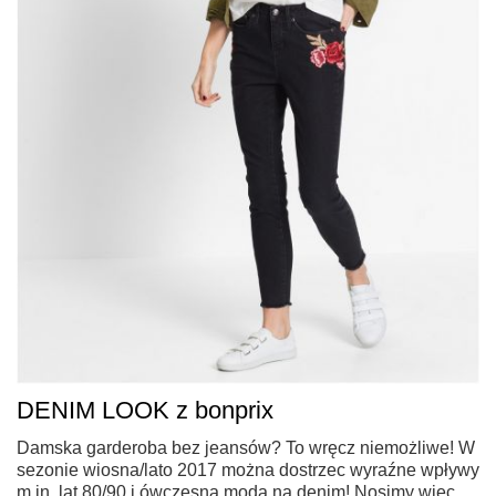
DENIM LOOK z bonprix
Damska garderoba bez jeansów? To wręcz niemożliwe! W
sezonie wiosna/lato 2017 można dostrzec wyraźne wpływy
m.in. lat 80/90 i ówczesną modą na denim! Nosimy więc